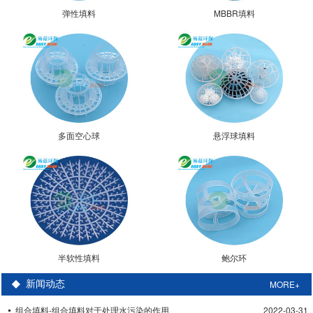
弹性填料
MBBR填料
多面空心球
悬浮球填料
半软性填料
鲍尔环
MORE+
新闻动态
组合填料-组合填料对于处理水污染的作用
2022-03-31